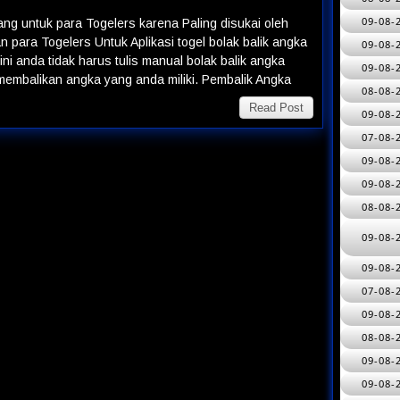
ang untuk para Togelers karena Paling disukai oleh
 para Togelers Untuk Aplikasi togel bolak balik angka
 ini anda tidak harus tulis manual bolak balik angka
 membalikan angka yang anda miliki. Pembalik Angka
Read Post