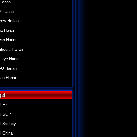
Harian
 Harian
ney Harian
na Harian
wan Harian
bodia Harian
lseye Harian
SO Harian
au Harian
gel
l HK
el SGP
l Sydney
l China