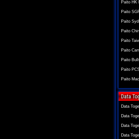
Paito HK 
Paito SGP
Paito Syd
Paito Chi
Paito Tai
Paito Cam
Paito Bul
Paito PC
Paito Mac
Data To
Data Toge
Data Tog
Data Toge
Data Toge