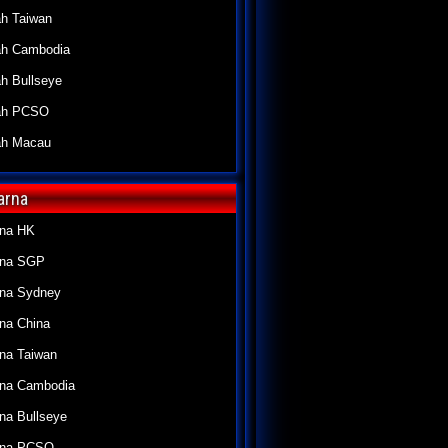
h Taiwan
ah Cambodia
h Bullseye
ah PCSO
ah Macau
arna
rna HK
rna SGP
rna Sydney
na China
na Taiwan
rna Cambodia
na Bullseye
rna PCSO