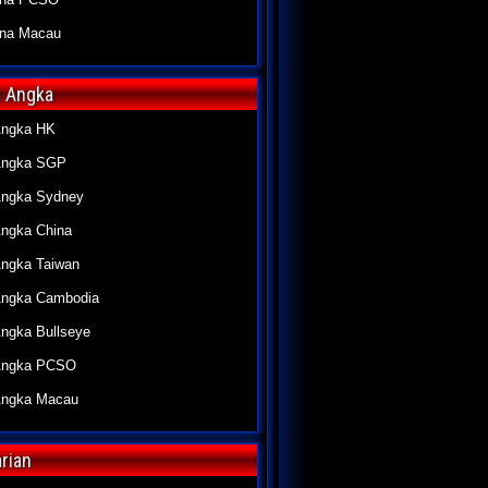
rna Macau
i Angka
Angka HK
 Angka SGP
Angka Sydney
Angka China
Angka Taiwan
Angka Cambodia
Angka Bullseye
 Angka PCSO
Angka Macau
rian