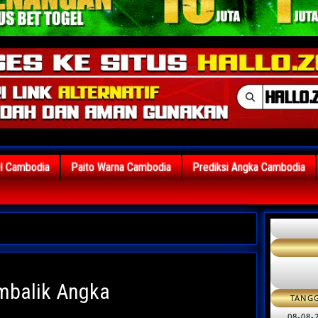
l Cambodia
Paito Warna Cambodia
Prediksi Angka Cambodia
mbalik Angka