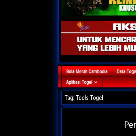
Bola Merah Cambodia
Data Toge
Aplikasi Togel
Tag:
Tools Togel
Pe