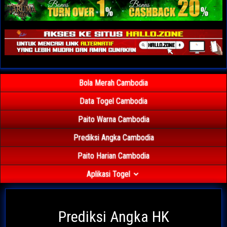
Bola Merah Cambodia
Data Togel Cambodia
Paito Warna Cambodia
Prediksi Angka Cambodia
Paito Harian Cambodia
Aplikasi Togel
Prediksi Angka HK