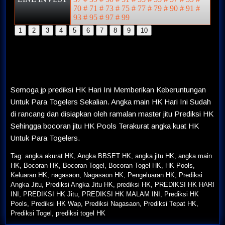
Semoga jp prediksi HK Hari Ini Memberikan Keberuntungan
Untuk Para Togelers Sekalian. Angka main HK Hari Ini Sudah
di rancang dan disiapkan oleh ramalan master jitu Prediksi HK
Sehingga bocoran jitu HK Pools Terakurat angka kuat HK
Untuk Para Togelers.
Tag:
angka akurat HK
,
Angka BBSET HK
,
angka jitu HK
,
angka main
HK
,
Bocoran HK
,
Bocoran Togel
,
Bocoran Togel HK
,
HK Pools
,
Keluaran HK
,
nagasaon
,
Nagasaon HK
,
Pengeluaran HK
,
Prediksi
Angka Jitu
,
Prediksi Angka Jitu HK
,
prediksi HK
,
PREDIKSI HK HARI
INI
,
PREDIKSI HK Jitu
,
PREDIKSI HK MALAM INI
,
Prediksi HK
Pools
,
Prediksi HK Wap
,
Prediksi Nagasaon
,
Prediksi Tepat HK
,
Prediksi Togel
,
prediksi togel HK