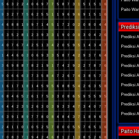
5
6
3
2
2
4
0
6
9
7
7
5
8
7
3
1
5
1
5
1
6
Paito Wa
9
3
2
7
7
5
6
2
5
5
1
1
9
6
9
6
9
1
5
1
6
4
6
8
8
1
9
9
7
1
4
5
1
7
2
0
2
0
8
0
4
4
Prediks
6
3
5
2
8
1
2
3
9
3
3
1
9
0
0
0
3
0
4
2
6
Prediksi 
4
0
7
6
7
4
2
5
1
3
4
2
0
5
9
5
1
4
3
4
7
Prediksi
1
4
4
6
6
3
0
6
9
3
3
5
8
7
4
2
9
3
7
6
4
Prediksi 
Prediksi 
3
6
9
8
8
7
8
2
1
9
1
7
4
2
9
2
2
7
8
7
6
Prediksi 
9
0
6
6
6
3
7
3
5
8
4
7
2
6
7
4
3
8
5
7
3
Prediksi 
1
6
1
7
1
8
1
4
5
9
5
6
8
8
5
4
2
6
3
5
8
Prediksi 
6
8
4
6
5
2
6
1
7
5
3
3
0
8
6
5
9
5
5
9
5
Prediksi
6
4
4
2
3
5
2
6
3
0
3
9
3
3
4
7
3
4
0
7
7
Prediksi 
6
3
9
1
8
9
7
7
8
0
8
4
8
4
3
7
1
8
9
6
6
2
4
1
1
0
1
0
5
2
5
7
0
0
0
5
5
7
6
5
1
6
Paito Ha
7
0
8
3
7
1
9
4
2
4
6
8
1
2
1
3
8
5
2
6
8