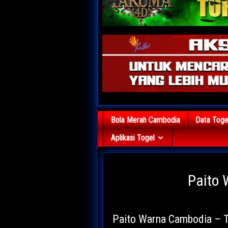
Bola Merah Cambodia
Data Toge
Aplikasi Togel
Paito
Paito Warna Cambodia – 