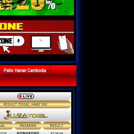
Paito Harian Cambodia