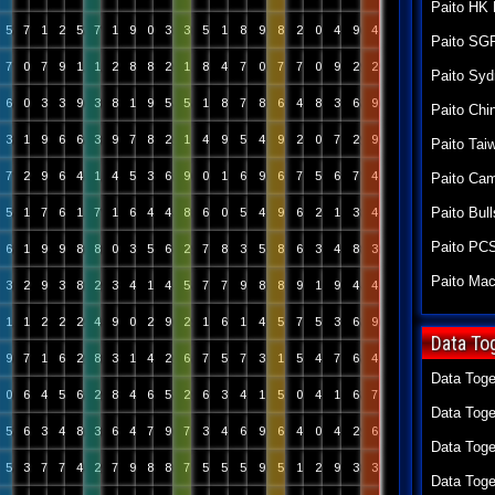
Paito HK 
5
7
1
2
5
7
1
9
0
3
3
5
1
8
9
8
2
0
4
9
4
Paito SGP
7
0
7
9
1
1
2
8
8
2
1
8
4
7
0
7
7
0
9
2
2
Paito Syd
6
0
3
3
9
3
8
1
9
5
5
1
8
7
8
6
4
8
3
6
9
Paito Chi
3
1
9
6
6
3
9
7
8
2
1
4
9
5
4
9
2
0
7
2
9
Paito Tai
7
2
9
6
4
1
4
5
3
6
9
0
1
6
9
6
7
5
6
7
4
Paito Cam
Paito Bul
5
1
7
6
1
7
1
6
4
4
8
6
0
5
4
9
6
2
1
3
4
Paito PC
6
1
9
9
8
8
0
3
5
6
2
7
8
3
5
8
6
3
4
8
3
Paito Mac
3
2
9
3
8
2
3
4
1
4
5
7
7
9
8
8
9
1
9
4
4
1
1
2
2
2
4
9
0
2
9
2
1
6
1
4
5
7
5
3
6
9
Data To
9
7
1
6
2
8
3
1
4
2
6
7
5
7
3
1
5
4
7
6
4
Data Toge
0
6
4
5
6
2
8
4
6
5
2
6
3
4
1
5
0
4
1
6
7
Data Tog
5
6
3
4
8
3
6
4
7
9
7
3
4
6
9
6
4
0
4
2
6
Data Toge
5
3
7
7
4
2
7
9
8
8
7
5
5
5
9
5
1
2
9
3
3
Data Toge