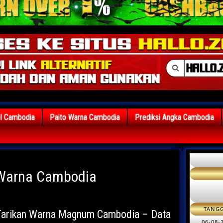
l Cambodia
Paito Warna Cambodia
Prediksi Angka Cambodia
 Warna Cambodia
Tarikan Warna Magnum Cambodia – Data