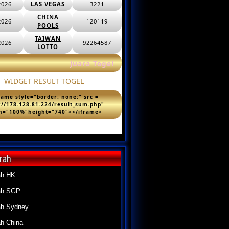
rah
ah HK
ah SGP
ah Sydney
h China