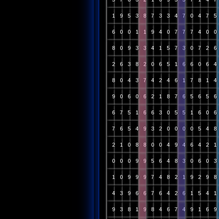
1
9
5
3
8
7
3
3
4
7
0
4
7
5
6
0
0
1
1
9
4
0
7
7
7
4
0
0
8
0
9
3
3
4
1
5
7
3
0
7
2
6
2
6
3
8
2
0
6
5
1
6
6
0
6
4
8
0
4
3
7
4
2
4
6
1
7
8
1
4
9
0
6
0
6
2
1
8
7
6
5
6
5
6
6
7
5
1
6
6
3
0
5
5
1
6
0
6
7
6
5
4
9
3
2
0
0
0
0
5
4
8
2
1
0
8
8
0
0
4
9
4
6
4
2
1
0
0
0
9
9
5
6
4
8
3
0
6
0
3
1
0
9
9
9
7
4
8
2
1
9
2
9
8
4
3
9
6
6
7
6
4
2
6
1
5
4
1
9
3
8
1
9
8
4
6
7
4
9
1
6
9