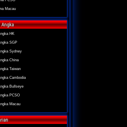
rna Macau
i Angka
Angka HK
 Angka SGP
Angka Sydney
Angka China
Angka Taiwan
Angka Cambodia
Angka Bullseye
 Angka PCSO
Angka Macau
rian