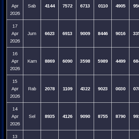
Apr
Sab
4144
7572
6713
0110
4905
95
2026
17
Apr
Jum
6623
6913
9009
8446
9016
33
2026
16
Apr
Kam
8869
6090
3598
5989
4499
68
2026
15
Apr
Rab
2078
1109
4322
9023
0030
07
2026
14
Apr
Sel
8935
4126
9090
8755
8790
99
2026
13