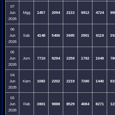
07
Jun
Mgg
1457
2094
2132
9912
4724
99
2026
06
Jun
Sab
4148
5406
3695
2901
6119
39
2026
05
Jun
Jum
7710
9294
2259
1792
1049
78
2026
04
Jun
Kam
1083
2202
2219
7380
1440
61
2026
03
Jun
Rab
3801
9888
8529
4084
8271
12
2026