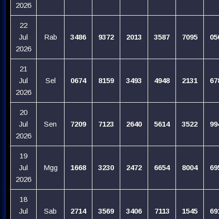
2026
22
Jul
Rab
3486
9372
2013
3587
7095
05
2026
21
Jul
Sel
0674
8159
3493
4948
2131
67
2026
20
Jul
Sen
7209
7123
2640
5614
3522
99
2026
19
Jul
Mgg
1668
3230
2472
6654
8004
69
2026
18
Jul
Sab
2714
3569
3406
7113
1545
69