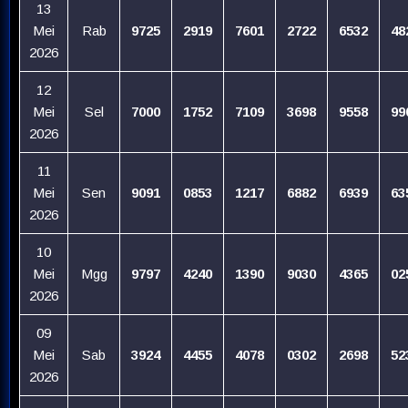
13
Mei
Rab
9725
2919
7601
2722
6532
48
2026
12
Mei
Sel
7000
1752
7109
3698
9558
99
2026
11
Mei
Sen
9091
0853
1217
6882
6939
63
2026
10
Mei
Mgg
9797
4240
1390
9030
4365
02
2026
09
Mei
Sab
3924
4455
4078
0302
2698
52
2026