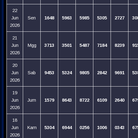
22
Jun
Sen
1648
5963
5985
5305
2727
30
2026
21
Jun
Mgg
3713
3501
5487
7184
8239
91
2026
20
Jun
Sab
9453
5324
9805
2842
9691
53
2026
19
Jun
Jum
1579
8643
8722
6109
2640
67
2026
18
Jun
Kam
5304
6944
0256
1006
0343
67
2026