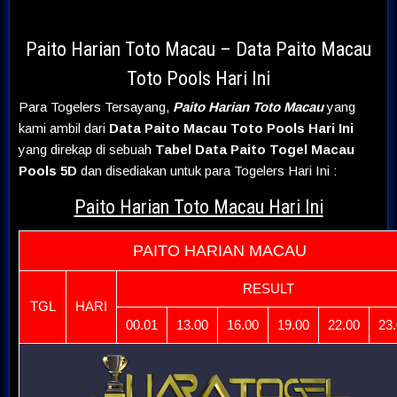
Paito Harian Toto Macau – Data Paito Macau
Toto Pools Hari Ini
Para Togelers Tersayang,
Paito Harian Toto Macau
yang
kami ambil dari
Data Paito Macau Toto Pools Hari Ini
yang direkap di sebuah
Tabel Data Paito Togel Macau
Pools
5D
dan disediakan untuk para Togelers Hari Ini :
Paito Harian Toto Macau Hari Ini
PAITO HARIAN MACAU
RESULT
TGL
HARI
00.01
13.00
16.00
19.00
22.00
23