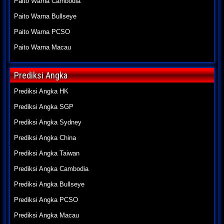
Paito Warna Cambodia
Paito Warna Bullseye
Paito Warna PCSO
Paito Warna Macau
Prediksi Angka
Prediksi Angka HK
Prediksi Angka SGP
Prediksi Angka Sydney
Prediksi Angka China
Prediksi Angka Taiwan
Prediksi Angka Cambodia
Prediksi Angka Bullseye
Prediksi Angka PCSO
Prediksi Angka Macau