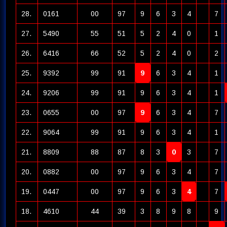
28.
0161
00
97
9
6
3
4
7
27.
5490
55
51
5
2
4
0
1
26.
6416
66
52
5
2
4
0
2
25.
9392
99
91
9
6
3
4
1
24.
9206
99
91
9
6
3
4
1
23.
0655
00
97
9
6
3
4
7
22.
9064
99
91
9
6
3
4
1
21.
8809
88
87
8
3
0
3
7
20.
0882
00
97
9
6
3
4
7
19.
0447
00
97
9
6
3
4
7
18.
4610
44
39
3
8
9
8
9