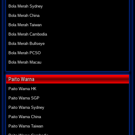
Bola Merah Sydney
Bola Merah China
Bola Merah Taiwan
Bola Merah Cambodia
Bola Merah Bullseye
Bola Merah PCSO
Bola Merah Macau
Paito Warna
Paito Warna HK
Paito Warna SGP
Paito Warna Sydney
Paito Warna China
Paito Warna Taiwan