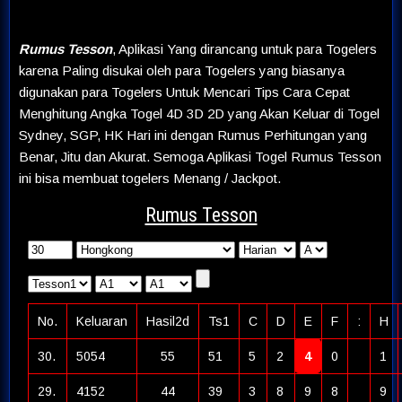
Rumus Tesson
, Aplikasi Yang dirancang untuk para Togelers
karena Paling disukai oleh para Togelers yang biasanya
digunakan para Togelers Untuk Mencari Tips Cara Cepat
Menghitung Angka Togel 4D 3D 2D yang Akan Keluar di Togel
Sydney, SGP, HK Hari ini dengan Rumus Perhitungan yang
Benar, Jitu dan Akurat. Semoga Aplikasi Togel Rumus Tesson
ini bisa membuat togelers Menang / Jackpot.
Rumus Tesson
No.
Keluaran
Hasil2d
Ts1
C
D
E
F
:
H
30.
5054
55
51
5
2
4
0
1
29.
4152
44
39
3
8
9
8
9