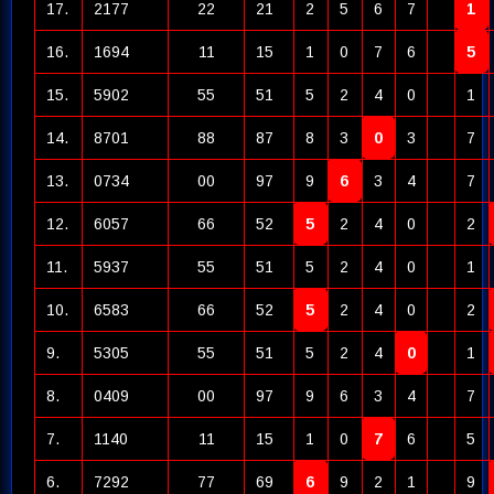
17.
2177
22
21
2
5
6
7
1
16.
1694
11
15
1
0
7
6
5
15.
5902
55
51
5
2
4
0
1
14.
8701
88
87
8
3
0
3
7
13.
0734
00
97
9
6
3
4
7
12.
6057
66
52
5
2
4
0
2
11.
5937
55
51
5
2
4
0
1
10.
6583
66
52
5
2
4
0
2
9.
5305
55
51
5
2
4
0
1
8.
0409
00
97
9
6
3
4
7
7.
1140
11
15
1
0
7
6
5
6.
7292
77
69
6
9
2
1
9