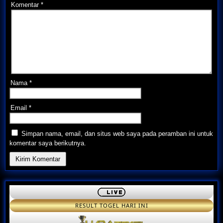
Komentar
*
Nama
*
Email
*
Simpan nama, email, dan situs web saya pada peramban ini untuk
komentar saya berikutnya.