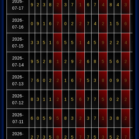
2026-
9
2
3
8
2
3
7
1
6
7
4
8
4
3
1
07-17
2026-
0
9
1
6
7
0
2
2
7
4
2
1
5
6
2
07-16
2026-
3
3
5
1
6
5
5
1
4
5
9
2
2
4
9
07-15
2026-
9
5
2
8
1
2
9
2
6
8
5
5
6
2
1
07-14
2026-
7
6
0
2
2
1
6
7
5
3
8
0
9
9
3
07-13
2026-
8
3
1
1
2
1
5
6
7
7
5
0
2
2
2
07-12
2026-
6
0
5
9
5
8
3
2
3
7
1
3
8
2
8
07-11
2026-
2
7
3
5
8
2
5
7
7
5
3
5
2
7
0