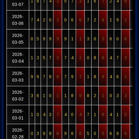
1
8
7
4
2
5
7
3
1
6
7
2
4
6
6
03-07
2026-
7
4
2
0
2
0
6
6
7
2
9
1
9
1
2
03-06
2026-
0
5
9
9
9
9
1
1
3
0
3
6
0
6
8
03-05
2026-
1
3
5
7
3
7
4
2
0
8
8
4
7
2
5
03-04
2026-
9
9
7
8
6
7
9
7
1
8
9
4
6
1
6
03-03
2026-
3
6
1
0
1
1
8
9
8
2
1
0
3
3
3
03-02
2026-
1
0
4
3
7
4
0
4
7
1
8
4
1
5
2
03-01
2026-
0
3
9
8
8
9
6
6
5
0
5
6
9
6
0
02-28