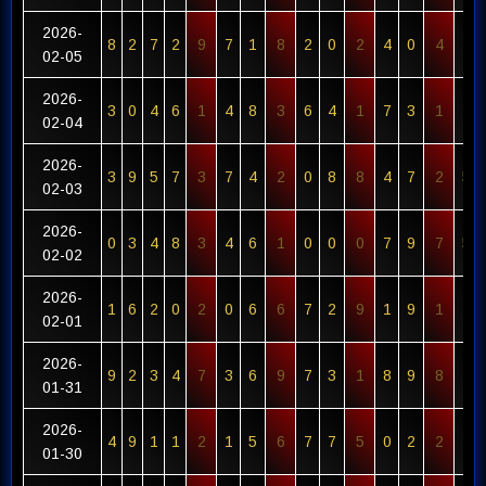
2026-
8
2
7
2
9
7
1
8
2
0
2
4
0
4
7
02-05
2026-
3
0
4
6
1
4
8
3
6
4
1
7
3
1
1
02-04
2026-
3
9
5
7
3
7
4
2
0
8
8
4
7
2
5
02-03
2026-
0
3
4
8
3
4
6
1
0
0
0
7
9
7
5
02-02
2026-
1
6
2
0
2
0
6
6
7
2
9
1
9
1
2
02-01
2026-
9
2
3
4
7
3
6
9
7
3
1
8
9
8
2
01-31
2026-
4
9
1
1
2
1
5
6
7
7
5
0
2
2
2
01-30