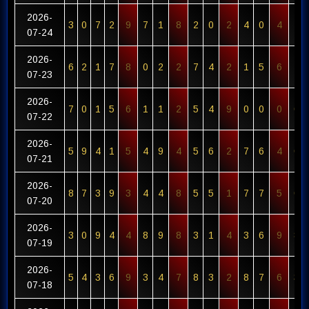
2026-
3
0
7
2
9
7
1
8
2
0
2
4
0
4
7
07-24
2026-
6
2
1
7
8
0
2
2
7
4
2
1
5
6
2
07-23
2026-
7
0
1
5
6
1
1
2
5
4
9
0
0
0
0
07-22
2026-
5
9
4
1
5
4
9
4
5
6
2
7
6
4
0
07-21
2026-
8
7
3
9
3
4
4
8
5
5
1
7
7
5
0
07-20
2026-
3
0
9
4
4
8
9
8
3
1
4
3
6
9
8
07-19
2026-
5
4
3
6
9
3
4
7
8
3
2
8
7
6
3
07-18