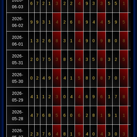
2026-
6
7
2
1
3
2
2
4
9
3
3
5
5
1
4
06-03
2026-
9
9
3
1
4
2
6
8
9
4
4
5
9
5
4
06-02
2026-
1
3
2
6
8
3
1
4
9
0
9
8
0
8
4
06-01
2026-
2
0
7
5
3
8
5
4
3
5
8
3
2
5
5
05-31
2026-
0
2
4
9
4
4
1
5
8
0
8
7
0
7
3
05-30
2026-
4
1
1
2
3
0
4
4
6
9
6
1
7
8
1
05-29
2026-
4
7
6
8
5
6
0
6
2
8
1
9
1
1
7
05-28
2026-
2
3
7
6
4
8
1
9
4
0
4
3
0
3
9