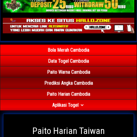
Bola Merah Cambodia
Data Togel Cambodia
Paito Warna Cambodia
Prediksi Angka Cambodia
Paito Harian Cambodia
Aplikasi Togel
Paito Harian Taiwan