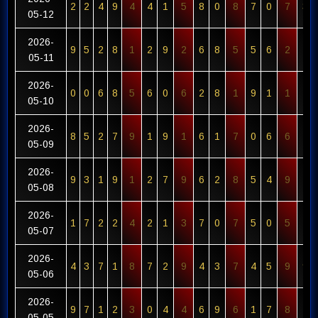
2
2
4
9
4
4
1
5
8
0
8
7
0
7
3
05-12
2026-
9
5
2
8
1
2
9
2
6
8
5
5
6
2
1
05-11
2026-
0
0
6
8
5
6
0
6
2
8
1
9
1
1
7
05-10
2026-
8
5
2
7
9
1
9
1
6
1
7
0
6
6
1
05-09
2026-
9
3
1
9
1
2
7
9
6
2
8
5
4
9
1
05-08
2026-
1
7
2
2
4
2
1
3
7
0
7
5
0
5
2
05-07
2026-
4
3
7
1
8
7
2
9
4
3
7
4
5
9
9
05-06
2026-
9
7
1
2
3
0
4
4
6
9
6
1
7
8
1
05-05