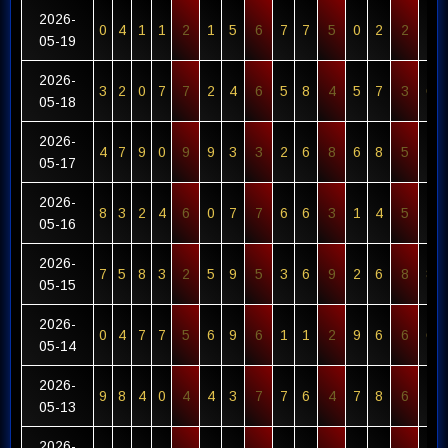
2026-
0
4
1
1
2
1
5
6
7
7
5
0
2
2
2
05-19
2026-
3
2
0
7
7
2
4
6
5
8
4
5
7
3
0
05-18
2026-
4
7
9
0
9
9
3
3
2
6
8
6
8
5
7
05-17
2026-
8
3
2
4
6
0
7
7
6
6
3
1
4
5
1
05-16
2026-
7
5
8
3
2
5
9
5
3
6
9
2
6
8
8
05-15
2026-
0
4
7
7
5
6
9
6
1
1
2
9
6
6
6
05-14
2026-
9
8
4
0
4
4
3
7
7
6
4
7
8
6
2
05-13
2026-