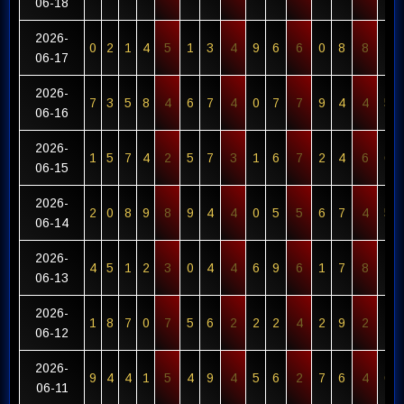
06-18
2026-
0
2
1
4
5
1
3
4
9
6
6
0
8
8
4
06-17
2026-
7
3
5
8
4
6
7
4
0
7
7
9
4
4
5
06-16
2026-
1
5
7
4
2
5
7
3
1
6
7
2
4
6
6
06-15
2026-
2
0
8
9
8
9
4
4
0
5
5
6
7
4
5
06-14
2026-
4
5
1
2
3
0
4
4
6
9
6
1
7
8
1
06-13
2026-
1
8
7
0
7
5
6
2
2
2
4
2
9
2
7
06-12
2026-
9
4
4
1
5
4
9
4
5
6
2
7
6
4
0
06-11