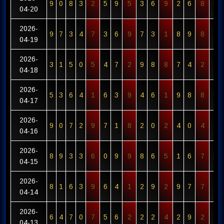
9
0
8
3
2
5
9
5
3
6
9
2
6
8
8
04-20
2026-
9
7
3
4
7
3
6
9
7
3
1
8
9
8
2
04-19
2026-
3
1
5
0
5
4
7
2
9
8
8
7
4
2
4
04-18
2026-
5
3
6
4
1
6
3
9
4
6
1
9
8
8
9
04-17
2026-
9
0
7
2
9
7
1
8
2
0
2
4
0
4
7
04-16
2026-
8
9
3
3
6
0
9
9
8
6
5
1
6
7
3
04-15
2026-
8
1
6
3
9
6
4
1
2
9
2
9
7
7
7
04-14
2026-
6
4
7
0
7
5
6
2
2
2
4
2
9
2
7
04-13