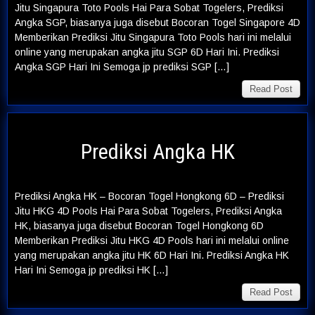
Jitu Singapura Toto Pools Hai Para Sobat Togelers, Prediksi
Angka SGP, biasanya juga disebut Bocoran Togel Singapore 4D
Memberikan Prediksi Jitu Singapura Toto Pools hari ini melalui
online yang merupakan angka jitu SGP 6D Hari Ini. Prediksi
Angka SGP Hari Ini Semoga jp prediksi SGP […]
Read Post
Prediksi Angka HK
Prediksi Angka HK – Bocoran Togel Hongkong 6D – Prediksi
Jitu HKG 4D Pools Hai Para Sobat Togelers, Prediksi Angka
HK, biasanya juga disebut Bocoran Togel Hongkong 6D
Memberikan Prediksi Jitu HKG 4D Pools hari ini melalui online
yang merupakan angka jitu HK 6D Hari Ini. Prediksi Angka HK
Hari Ini Semoga jp prediksi HK […]
Read Post