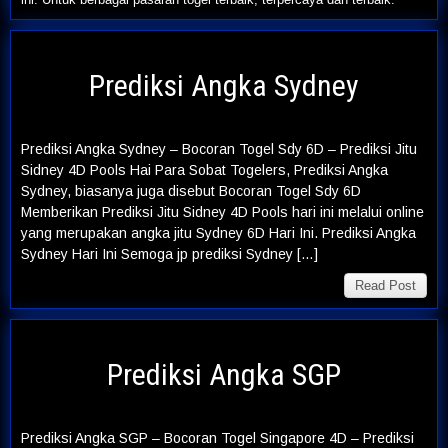
Prediksi Angka Sydney
Prediksi Angka Sydney – Bocoran Togel Sdy 6D – Prediksi Jitu
Sidney 4D Pools Hai Para Sobat Togelers, Prediksi Angka
Sydney, biasanya juga disebut Bocoran Togel Sdy 6D
Memberikan Prediksi Jitu Sidney 4D Pools hari ini melalui online
yang merupakan angka jitu Sydney 6D Hari Ini. Prediksi Angka
Sydney Hari Ini Semoga jp prediksi Sydney […]
Read Post
Prediksi Angka SGP
Prediksi Angka SGP – Bocoran Togel Singapore 4D – Prediksi